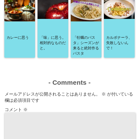
カレーに思う
「味」に思う。
「牡蠣のパス
カルボナーラ、
相対的なものだ
タ」シーズンが
失敗しないん
と。
来ると絶対作る
で！
パスタ
-
Comments
-
メールアドレスが公開されることはありません。
※
が付いている
欄は必須項目です
コメント
※