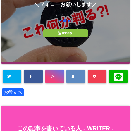
＼フォローお願いします／
Follow
feedly
お役立ち
この記事を書いている人 -
WRITER
-