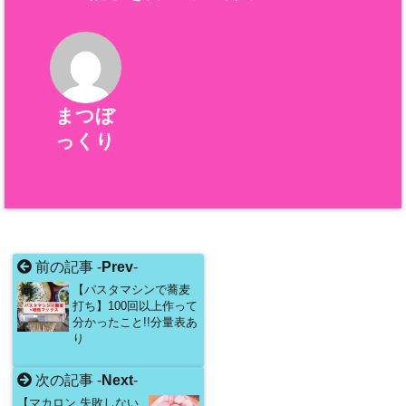
まつぼ
っくり
前の記事 -
Prev
-
【パスタマシンで蕎麦
打ち】100回以上作って
分かったこと!!分量表あ
り
次の記事 -
Next
-
【マカロン 失敗しない