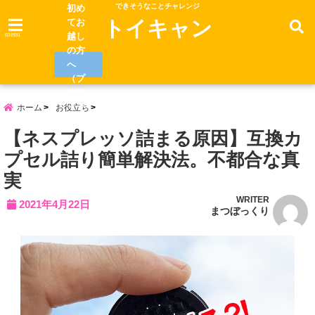
できそうなことチャレンジ
初め
てお
トイキャン
menu
越し
の方
へ
（プ
ロフ
ィー
ホーム
お役立ち
ル）
【ネスプレッソ詰まる原因】互換カ
プセル詰り簡単解決法。不都合な真
実
WRITER
2021年4月22日
まつぼっくり