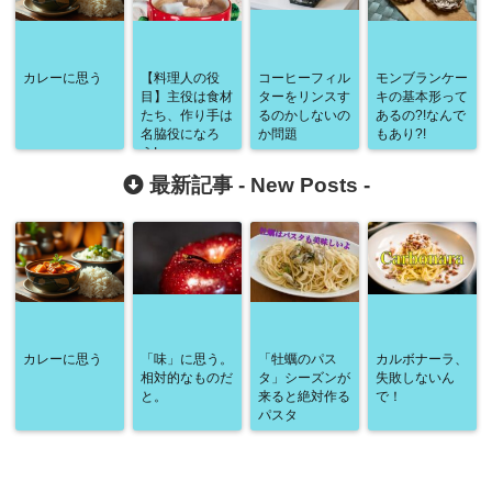
カレーに思う
【料理人の役
コーヒーフィル
モンブランケー
目】主役は食材
ターをリンスす
キの基本形って
たち、作り手は
るのかしないの
あるの?!なんで
名脇役になろ
か問題
もあり?!
う!
最新記事 -
New Posts
-
カレーに思う
「味」に思う。
「牡蠣のパス
カルボナーラ、
相対的なものだ
タ」シーズンが
失敗しないん
と。
来ると絶対作る
で！
パスタ