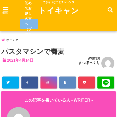
できそうなことチャレンジ
初め
てお
トイキャン
menu
越し
の方
へ
（プ
ロフ
ィー
ホーム
ル）
パスタマシンで蕎麦
WRITER
2021年4月14日
まつぼっくり
この記事を書いている人 -
WRITER
-