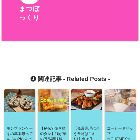
まつぼ
っくり
関連記事 -
Related Posts
-
モンブランケー
【秘伝?!焼き鳥
【低温調理に合
コーヒードリッ
キの基本形って
のタレ】我が家
う食材はこれ
プ
あるの?!なんで
の万能調味料
だ!】色々作っ
☆CHEMEX☆