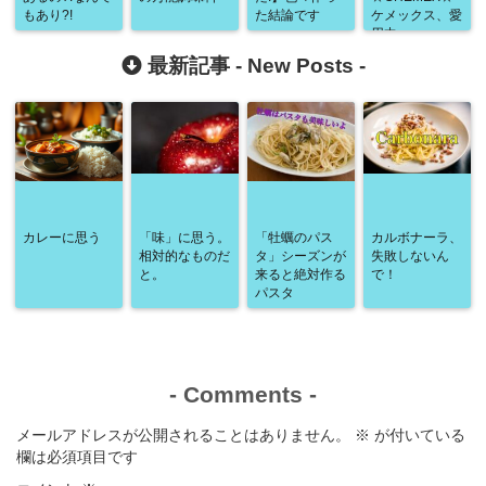
もあり?!
た結論です
ケメックス、愛
用中
最新記事 -
New Posts
-
カレーに思う
「味」に思う。
「牡蠣のパス
カルボナーラ、
相対的なものだ
タ」シーズンが
失敗しないん
と。
来ると絶対作る
で！
パスタ
-
Comments
-
メールアドレスが公開されることはありません。
※
が付いている
欄は必須項目です